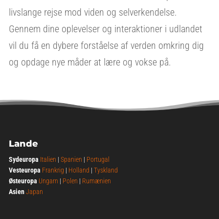
livslange rejse mod viden og selverkendelse.
Gennem dine oplevelser og interaktioner i udlandet
vil du få en dybere forståelse af verden omkring dig
og opdage nye måder at lære og vokse på.
Lande
Sydeuropa
Italien
|
Spanien
|
Portugal
Vesteuropa
Frankrig
|
Holland
|
Tyskland
Østeuropa
Ungarn
|
Polen
|
Rumænien
Asien
Japan