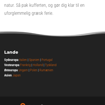
natur. Så pak kufferten, og gør dig klar til en
uforglemmelig græsk ferie.
Lande
Sydeuropa
Italien
|
Spanien
|
Portugal
Vesteuropa
Frankrig
|
Holland
|
Tyskland
Østeuropa
Ungarn
|
Polen
|
Rumænien
Asien
Japan