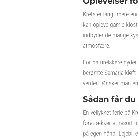
Oplevelser f
Kreta er langt mere en
kan opleve gamle klost
indbyder de mange kyst
atmosfære.
For naturelskere byder
berømte Samaria-kløft 
verden. Ønsker man en 
Sådan får du 
En vellykket ferie på K
foretrækker et resort m
på egen hånd. Lejebil 