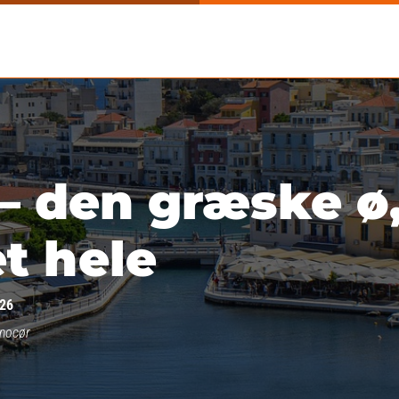
– den græske ø,
t hele
026
nnocør