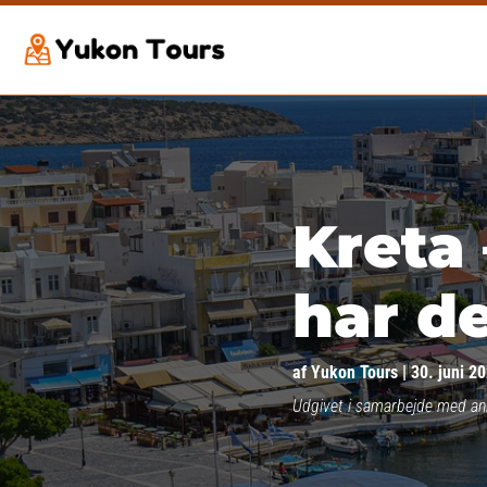
Kreta 
har de
af
Yukon Tours
|
30. juni 2
Udgivet i samarbejde med a