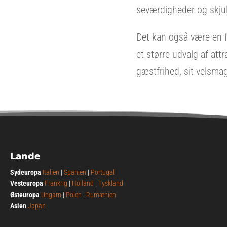
seværdigheder og skjult
Det kan også være en f
et større udvalg af att
gæstfrihed, sit velsma
Lande
Sydeuropa
Italien
|
Spanien
|
Portugal
Vesteuropa
Frankrig
|
Holland
|
Tyskland
Østeuropa
Ungarn
|
Polen
|
Rumænien
Asien
Japan