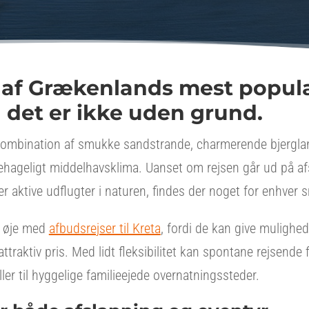
n af Grækenlands mest popu
g det er ikke uden grund.
kombination af smukke sandstrande, charmerende bjerglan
hageligt middelhavsklima. Uanset om rejsen går ud på af
ler aktive udflugter i naturen, findes der noget for enhver 
e øje med
afbudsrejser til Kreta
, fordi de kan give mulighed
attraktiv pris. Med lidt fleksibilitet kan spontane rejsende
ller til hyggelige familieejede overnatningssteder.