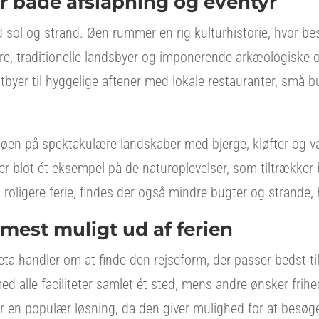
or både afslapning og eventyr
d sol og strand. Øen rummer en rig kulturhistorie, hvor b
re, traditionelle landsbyer og imponerende arkæologiske 
byer til hyggelige aftener med lokale restauranter, små b
 øen på spektakulære landskaber med bjerge, kløfter og v
er blot ét eksempel på de naturoplevelser, som tiltrækker
roligere ferie, findes der også mindre bugter og strande, 
mest muligt ud af ferien
reta handler om at finde den rejseform, der passer bedst t
ed alle faciliteter samlet ét sted, mens andre ønsker frihe
er en populær løsning, da den giver mulighed for at besø