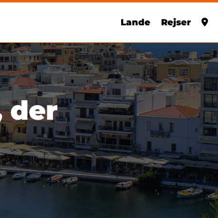
Lande
Rejser
 der