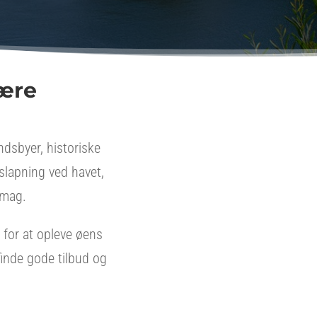
lære
dsbyer, historiske
slapning ved havet,
smag.
 for at opleve øens
 finde gode tilbud og