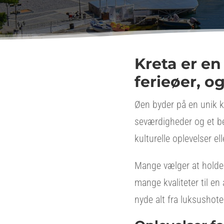
Kreta er e
ferieøer, o
Øen byder på en unik 
seværdigheder og et be
kulturelle oplevelser el
Mange vælger at hold
mange kvaliteter til en 
nyde alt fra luksushote