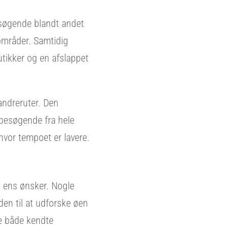
esøgende blandt andet
områder. Samtidig
utikker og en afslappet
andreruter. Den
 besøgende fra hele
hvor tempoet er lavere.
il ens ønsker. Nogle
den til at udforske øen
ge både kendte