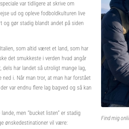
 speciale var tidligere at skrive om
rejse ud og opleve fodboldkulturen live
ort og gør stadig blandt andet på siden
Italien, som altid været et land, som har
åske det smukkeste i verden hvad angår
, dels har landet så utroligt mange lag,
 ned i. Når man tror, at man har forstået
t der var endnu flere lag bagved og så kan
 lande, men “bucket listen” er stadig
Find mig onli
ge ønskedestinationer vil være: