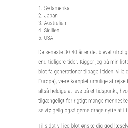
Sydamerika
Japan
Australien
Sicilien
USA
De seneste 30-40 år er det blevet utrolig
end tidligere tider. Kigger jeg på min lis
blot få generationer tilbage i tiden, vill
Europa), være komplet umulige at rejse ti
altså heldige at leve på et tidspunkt, hvo
tilgængeligt for rigtigt mange mennesker 
selvfølgelig også gerne drage nytte af i 
Til sidst vil jeg blot ønske dig god læse