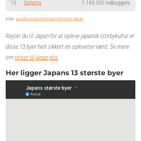
13
Saitama
1.193.350 indbyggere
Kilde:
worldpopulationreview.com/cities/japan
Rejser du til Japan for at opleve japansk storbykultur er
disse 13 byer helt sikkert en oplevelse værd. Se mere
om
rejser til japan pris
.
Her ligger Japans 13 største byer