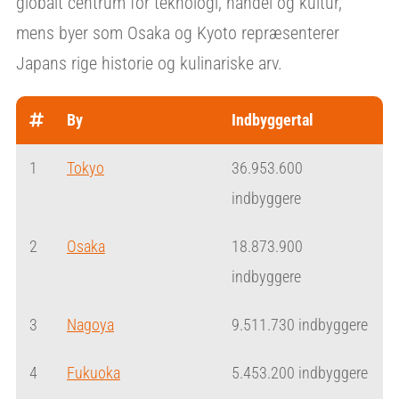
globalt centrum for teknologi, handel og kultur,
mens byer som Osaka og Kyoto repræsenterer
Japans rige historie og kulinariske arv.
By
Indbyggertal
1
Tokyo
36.953.600
indbyggere
2
Osaka
18.873.900
indbyggere
3
Nagoya
9.511.730 indbyggere
4
Fukuoka
5.453.200 indbyggere