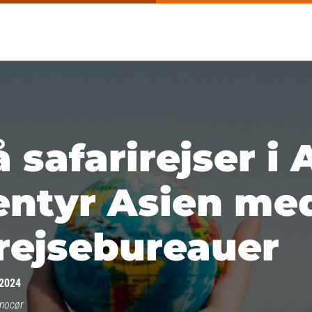
 safarirejser i 
entyr Asien me
 rejsebureauer
 2024
nnocør