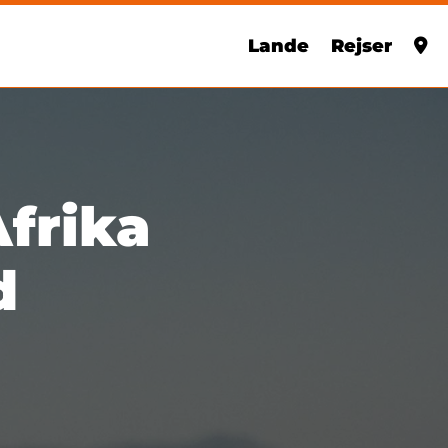
Lande
Rejser
Afrika
d