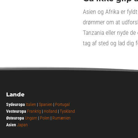
Asien og Afrika er fyl
drømmer om at udforske
Tanzania eller nyde de e
tag af sted og lad dig f
Lande
Sydeuropa
Italien
|
Spanien
|
Portugal
Vesteuropa
Frankrig
|
Holland
|
Tyskland
Østeuropa
Ungarn
|
Polen
|
Rumænien
Asien
Japan