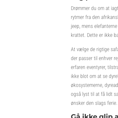
Drømmer du om at iagtt
rytmer fra den afrikans
jeep, mens elefanterne
krattet. Dette er ikke ba
At vælge de rigtige saf
der passer til enhver r
erfaren eventyrer, tilst
ikke blot om at se dyre
økosystemerne, dyread
også lyst til at få lid
ønsker den slags ferie.
Gå ikke glip 