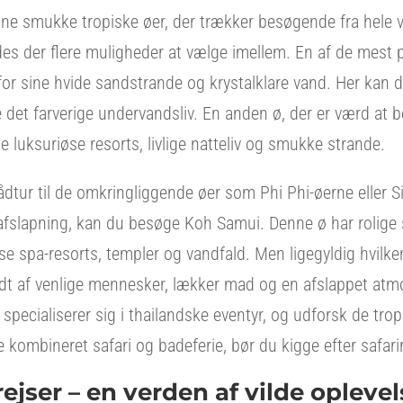
ine smukke tropiske øer, der trækker besøgende fra hele v
ndes der flere muligheder at vælge imellem. En af de mest
for sine hvide sandstrande og krystalklare vand. Her kan 
 det farverige undervandsliv. En anden ø, der er værd at 
 luksuriøse resorts, livlige natteliv og smukke strande.
dtur til de omkringliggende øer som Phi Phi-øerne eller S
 afslapning, kan du besøge Koh Samui. Denne ø har rolige 
e spa-resorts, templer og vandfald. Men ligegyldig hvilke
ødt af venlige mennesker, lækker mad og en afslappet atm
 specialiserer sig i thailandske eventyr, og udforsk de trop
e kombineret safari og badeferie, bør du kigge efter safarir
rejser – en verden af vilde oplevel