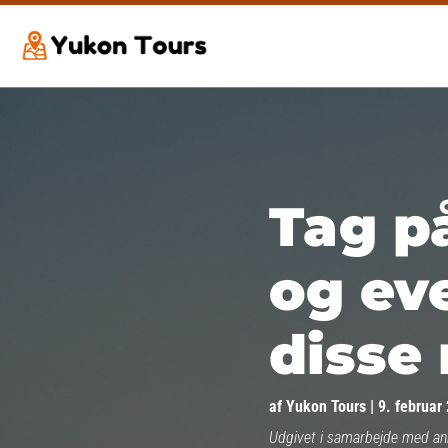
Tag på
og ev
disse
af
Yukon Tours
|
9. februar
Udgivet i samarbejde med a