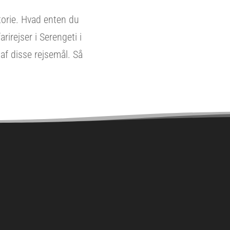
torie. Hvad enten du
irejser i Serengeti i
 af disse rejsemål. Så