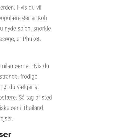
erden. Hvis du vil
 populære øer er Koh
du nyde solen, snorkle
besøge, er Phuket.
imilan-øerne. Hvis du
strande, frodige
n ø, du vælger at
osfære. Så tag af sted
iske øer i Thailand.
ejser.
ser