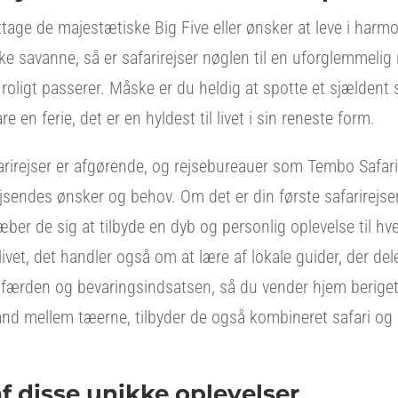
age de majestætiske Big Five eller ønsker at leve i har
ke savanne, så er safarirejser nøglen til en uforglemmelig 
 roligt passerer. Måske er du heldig at spotte et sjældent
re en ferie, det er en hyldest til livet i sin reneste form.
arirejser er afgørende, og rejsebureauer som Tembo Safari s
ejsendes ønsker og behov. Om det er din første safarirejser
ræber de sig at tilbyde en dyb og personlig oplevelse til hv
livet, det handler også om at lære af lokale guider, der de
færden og bevaringsindsatsen, så du vender hjem beriget
t sand mellem tæerne, tilbyder de også kombineret safari og 
af disse unikke oplevelser