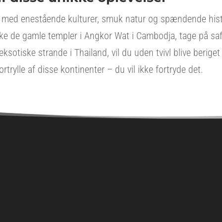
dt med enestående kulturer, smuk natur og spændende his
 de gamle templer i Angkor Wat i Cambodja, tage på safar
ksotiske strande i Thailand, vil du uden tvivl blive beriget
ortrylle af disse kontinenter – du vil ikke fortryde det.