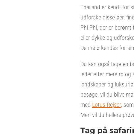
Thailand er kendt for s
udforske disse øer, fi
Phi Phi, der er berømt 
eller dykke og udforske
Denne ø kendes for sine
Du kan også tage en bå
leder efter mere ro og
landskaber og luksuriøs
besøge, vil du blive m
med
Lotus Rejser
, som
Men vil du hellere prøv
Tag på safari