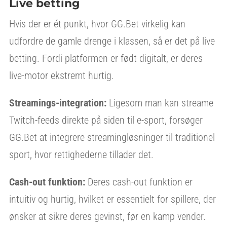
Live betting
Hvis der er ét punkt, hvor GG.Bet virkelig kan
udfordre de gamle drenge i klassen, så er det på live
betting. Fordi platformen er født digitalt, er deres
live-motor ekstremt hurtig.
Streamings-integration:
Ligesom man kan streame
Twitch-feeds direkte på siden til e-sport, forsøger
GG.Bet at integrere streamingløsninger til traditionel
sport, hvor rettighederne tillader det.
Cash-out funktion:
Deres cash-out funktion er
intuitiv og hurtig, hvilket er essentielt for spillere, der
ønsker at sikre deres gevinst, før en kamp vender.