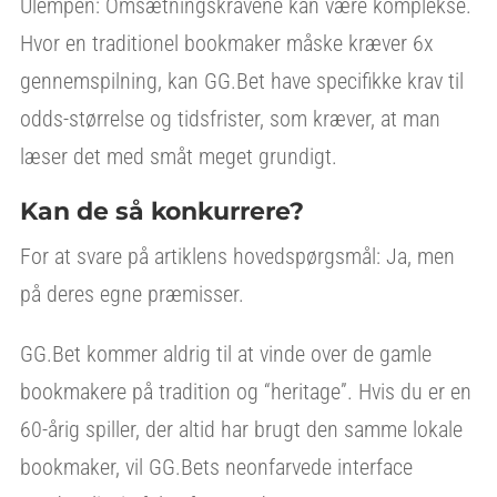
Ulempen: Omsætningskravene kan være komplekse.
Hvor en traditionel bookmaker måske kræver 6x
gennemspilning, kan GG.Bet have specifikke krav til
odds-størrelse og tidsfrister, som kræver, at man
læser det med småt meget grundigt.
Kan de så konkurrere?
For at svare på artiklens hovedspørgsmål: Ja, men
på deres egne præmisser.
GG.Bet kommer aldrig til at vinde over de gamle
bookmakere på tradition og “heritage”. Hvis du er en
60-årig spiller, der altid har brugt den samme lokale
bookmaker, vil GG.Bets neonfarvede interface