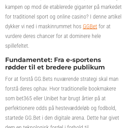
kampen op mod de etablerede giganter på markedet
for traditionel sport og online casino? I denne artikel
dykker vi ned i maskinrummet hos
GGBet
for at
vurdere deres chancer for at dominere hele
spillefeltet.
Fundamentet: Fra e-sportens
rødder til et bredere publikum
For at forstå GG.Bets nuværende strategi skal man
forstå deres ophav. Hvor traditionelle bookmakere
som bet365 eller Unibet har brugt årtier på at
perfektionere odds på hestevæddeløb og fodbold,
startede GG.Bet i den digitale arena. Dette har givet
dem en teknologisk fordel i forhold til