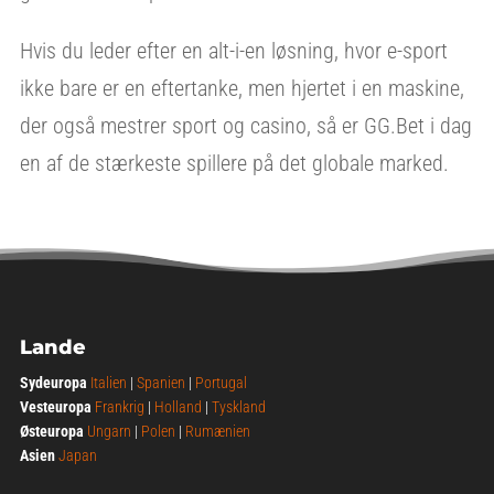
Hvis du leder efter en alt-i-en løsning, hvor e-sport
ikke bare er en eftertanke, men hjertet i en maskine,
der også mestrer sport og casino, så er GG.Bet i dag
en af de stærkeste spillere på det globale marked.
Lande
Sydeuropa
Italien
|
Spanien
|
Portugal
Vesteuropa
Frankrig
|
Holland
|
Tyskland
Østeuropa
Ungarn
|
Polen
|
Rumænien
Asien
Japan