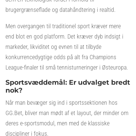
brugergrænseflade og datahåndtering i realtid.
Men overgangen til traditionel sport kræver mere
end blot en god platform. Det kræver dyb indsigt i
markeder, likviditet og evnen til at tilbyde
konkurrencedygtige odds på alt fra Champions
League-finaler til små tennisturneringer i Østeuropa.
Sportsvæddemål: Er udvalget bredt
nok?
Når man bevæger sig ind i sportssektionen hos
GG.Bet, bliver man mødt af et layout, der minder om
deres e-sportsmodul, men med de klassiske
discipliner i fokus.