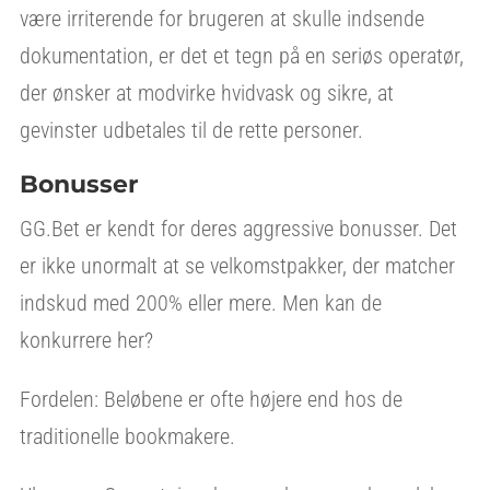
være irriterende for brugeren at skulle indsende
dokumentation, er det et tegn på en seriøs operatør,
der ønsker at modvirke hvidvask og sikre, at
gevinster udbetales til de rette personer.
Bonusser
GG.Bet er kendt for deres aggressive bonusser. Det
er ikke unormalt at se velkomstpakker, der matcher
indskud med 200% eller mere. Men kan de
konkurrere her?
Fordelen: Beløbene er ofte højere end hos de
traditionelle bookmakere.