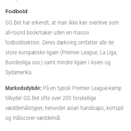
Fodbold
GG.Bet har erkendt, at man ikke kan overleve som
all-round bookmaker uden en massiv
fodboldsektion. Deres dækning omfatter alle de
store europæiske ligaer (Premier League, La Liga,
Bundesliga osv.) samt mindre ligaer i Asien og
Sydamerika.
Markedsdybde:
På en typisk Premier League-kamp
tilbyder GG.Bet ofte over 200 forskellige
væddemålstyper, herunder asian handicaps, kortspil
og målscorer-væddemål.